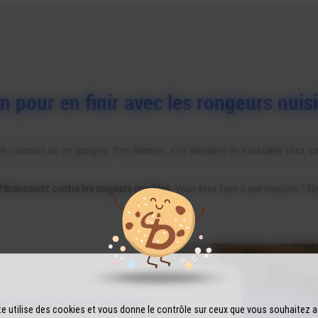
n pour en finir avec les rongeurs nuis
n colonies ou en groupes. Ces derniers, s'ils décident de s'installer chez v
efficacement contre les rongeurs nuisibles
. Vous êtes face à une invasion ? 
E DÉRATISATION OPTIMALE
te utilise des cookies et vous donne le contrôle sur ceux que vous souhaitez a