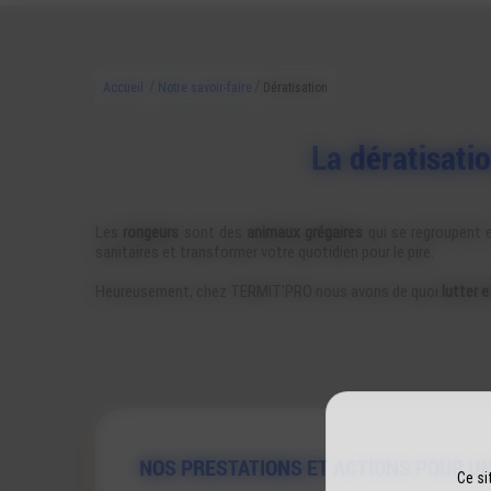
/
/
Accueil
Notre savoir-faire
Dératisation
La dératisatio
Les
rongeurs
sont des
animaux grégaires
qui se regroupent e
sanitaires et transformer votre quotidien pour le pire.
Heureusement, chez TERMIT'PRO nous avons de quoi
lutter 
NOS PRESTATIONS ET ACTIONS POUR UN
Ce si