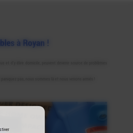
ibles à Royan !
ous et d'y élire domicile, peuvent devenir source de problèmes
Ne paniquez pas, nous sommes là et nous venons armés !
ctiver