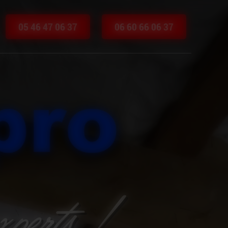
05 46 47 06 37
06 60 66 06 37
xperts !