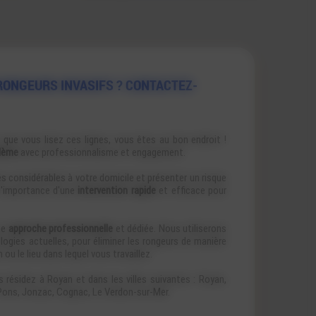
RONGEURS INVASIFS ? CONTACTEZ-
t que vous lisez ces lignes, vous êtes au bon endroit !
blème
avec professionnalisme et engagement.
considérables à votre domicile et présenter un risque
l'importance d'une
intervention rapide
et efficace pour
ne
approche professionnelle
et dédiée. Nous utiliserons
gies actuelles, pour éliminer les rongeurs de manière
 ou le lieu dans lequel vous travaillez.
 résidez à Royan et dans les villes suivantes : Royan,
 Pons, Jonzac, Cognac, Le Verdon-sur-Mer.