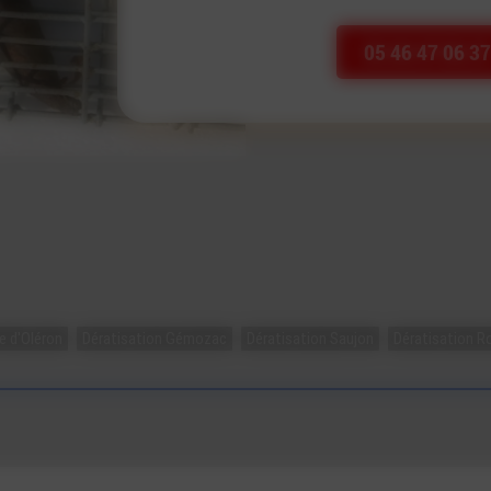
05 46 47 06 37
le d'Oléron
Dératisation Gémozac
Dératisation Saujon
Dératisation R