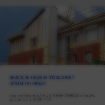
BESOIN DE TRAVAUX D'ISOLATION ?
CONTACTEZ-NOUS !
Vous souhaitez effectuer des
travaux d'isolation
? N'hésitez
pas à contacter TERMIT'PRO !