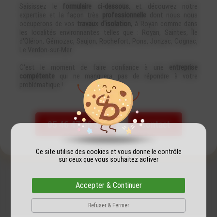
Saisissez le
formulaire ci-dessous
, et découvrez notre
expertise et la façon très
professionnelle
dont nous nous
occuperons de vos
travaux d'isolation
, à Royan comme dans
les localités environnantes telles que : Royan, Saintes, Île
d'Oléron, Gémozac, Saujon, Rochefort, Pons, Jonzac, Cognac,
Le Verdon-sur-Mer.
C'est le moment de faire confiance à une
entreprise
compétente
qui ne manquera pas de répondre à votre
problématique !
05 46 47 06 37
Contact
Ce site utilise des cookies et vous donne le contrôle
sur ceux que vous souhaitez activer
Accepter & Continuer
Refuser & Fermer